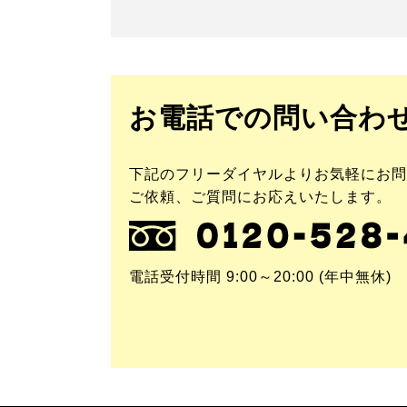
は
空
の
ま
ま
に
し
て
く
お電話での問い合わ
だ
さ
い。
下記のフリーダイヤルよりお気軽にお問
ご依頼、ご質問にお応えいたします。
電話受付時間 9:00～20:00 (年中無休)