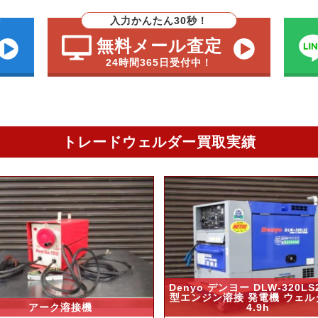
入力かんたん30秒！
無料メール査定
24時間365日受付中！
トレードウェルダー買取実績
Denyo デンヨー DLW-320LS
型エンジン溶接 発電機 ウェル
アーク溶接機
4.9h