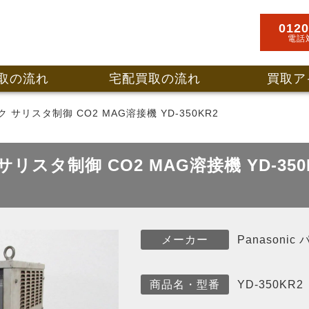
0120
電話
取の流れ
宅配買取の流れ
買取ア
ック サリスタ制御 CO2 MAG溶接機 YD-350KR2
 サリスタ制御 CO2 MAG溶接機 YD-3
Panasoni
メーカー
YD-350KR2
商品名・型番