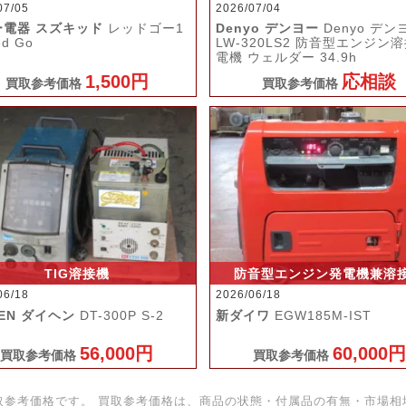
07/05
2026/07/04
ー電器 スズキッド
レッドゴー1
Denyo デンヨー
Denyo デン
ed Go
LW-320LS2 防音型エンジン溶
電機 ウェルダー 34.9h
1,500円
応相談
買取参考価格
買取参考価格
TIG溶接機
防音型エンジン発電機兼溶
06/18
2026/06/18
HEN ダイヘン
DT-300P S-2
新ダイワ
EGW185M-IST
56,000円
60,000円
買取参考価格
買取参考価格
取参考価格です。 買取参考価格は、商品の状態・付属品の有無・市場相