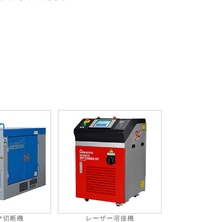
マ切断機
レーザー溶接機