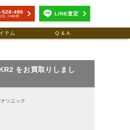
-528-496
LINE査定
対応 24時間
イテム
Q & A
50KR2 をお買取りしまし
c パナソニック