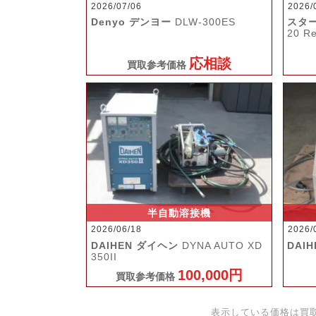
2026/07/06
2026/
Denyo デンヨー
DLW-300ES
スタ
20 R
応相談
買取参考価格
半自動溶接機
2026/06/18
2026/
DAIHEN ダイヘン
DYNA AUTO XD
DAI
350II
100,000円
買取参考価格
表示している価格は買