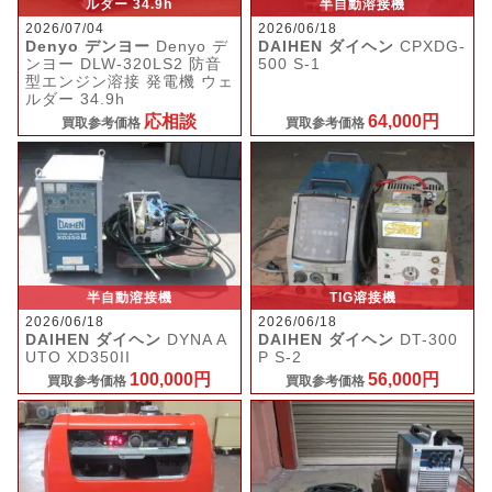
ルダー 34.9h
半自動溶接機
2026/07/04
2026/06/18
Denyo デンヨー
Denyo デ
DAIHEN ダイヘン
CPXDG-
ンヨー DLW-320LS2 防音
500 S-1
型エンジン溶接 発電機 ウェ
ルダー 34.9h
応相談
64,000円
買取参考価格
買取参考価格
半自動溶接機
TIG溶接機
2026/06/18
2026/06/18
DAIHEN ダイヘン
DYNA A
DAIHEN ダイヘン
DT-300
UTO XD350II
P S-2
100,000円
56,000円
買取参考価格
買取参考価格