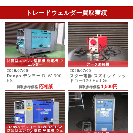
トレードウェルダー買取実績
防音型エンジン溶接機 発電機 ウ
ェルダー
アーク溶接機
2026/07/06
2026/07/05
Denyo デンヨー
DLW-300
スター電器 スズキッド
レッ
ES
ドゴー120 Red Go
応相談
1,500円
買取参考価格
買取参考価格
Denyo デンヨー DLW-320LS2
防音型エンジン溶接 発電機 ウェ