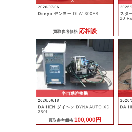
ダー
2026/07/06
2026/
Denyo デンヨー
DLW-300ES
スタ
20 R
応相談
買取参考価格
半自動溶接機
2026/06/18
2026/
DAIHEN ダイヘン
DYNA AUTO XD
DAI
350II
100,000円
買取参考価格