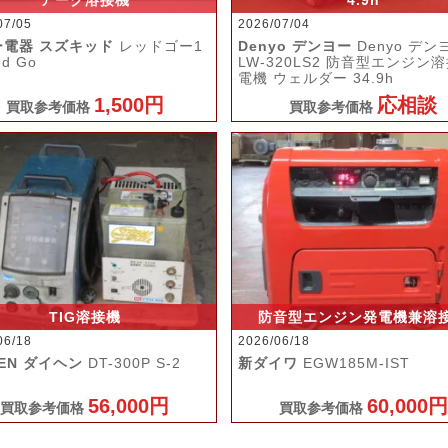
アーク溶接機
4.9h
07/05
2026/07/04
ー電器 スズキッド
レッドゴー1
Denyo デンヨー
Denyo デン
ed Go
LW-320LS2 防音型エンジン溶
電機 ウェルダー 34.9h
1,500円
応相談
買取参考価格
買取参考価格
TIG溶接機
防音型エンジン発電機兼溶
06/18
2026/06/18
HEN ダイヘン
DT-300P S-2
新ダイワ
EGW185M-IST
56,000円
60,000円
買取参考価格
買取参考価格