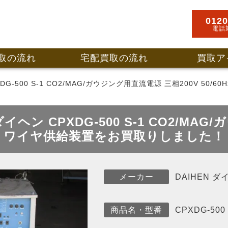
0120
電話
取の流れ
宅配買取の流れ
買取ア
DG-500 S-1 CO2/MAG/ガウジング用直流電源 三相200V 50/60H
イヘン CPXDG-500 S-1 CO2/M
ML-2301 ワイヤ供給装置をお買取りしました！
DAIHEN ダ
メーカー
CPXDG-500 
商品名・型番