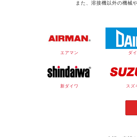
また、溶接機以外の機械
エアマン
ダ
新ダイワ
スズ