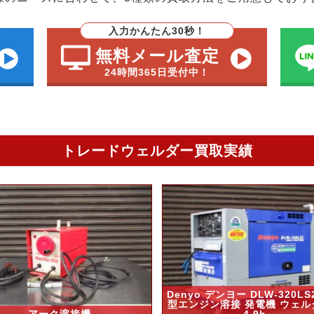
入力かんたん30秒！
無料メール査定
24時間365日受付中！
トレードウェルダー買取実績
Denyo デンヨー DLW-320LS
型エンジン溶接 発電機 ウェル