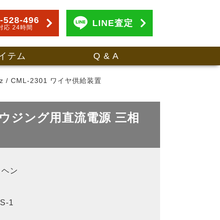
-528-496
LINE査定
対応 24時間
イテム
Q & A
z / CML-2301 ワイヤ供給装置
AG/ガウジング用直流電源 三相
イヘン
S-1