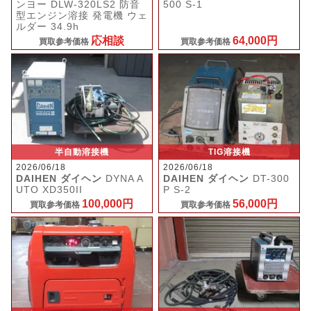
ンヨー DLW-320LS2 防音
500 S-1
型エンジン溶接 発電機 ウェ
ルダー 34.9h
応相談
64,000円
買取参考価格
買取参考価格
半自動溶接機
TIG溶接機
2026/06/18
2026/06/18
DAIHEN ダイヘン
DYNA A
DAIHEN ダイヘン
DT-300
UTO XD350II
P S-2
100,000円
56,000円
買取参考価格
買取参考価格