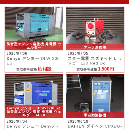
防音型エンジン溶接機 発電機 ウ
ェルダー
アーク溶接機
2026/07/06
2026/07/05
Denyo デンヨー
DLW-300
スター電器 スズキッド
レッ
ES
ドゴー120 Red Go
応相談
1,500円
買取参考価格
買取参考価格
Denyo デンヨー DLW-320LS2
防音型エンジン溶接 発電機 ウェ
ルダー 34.9h
半自動溶接機
2026/07/04
2026/06/18
Denyo デンヨー
Denyo デ
DAIHEN ダイヘン
CPXDG-