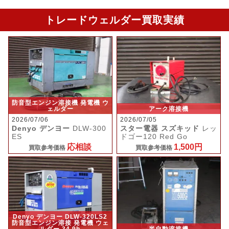
トレードウェルダー買取実績
防音型エンジン溶接機 発電機 ウ
ェルダー
アーク溶接機
2026/07/06
2026/07/05
Denyo デンヨー
DLW-300
スター電器 スズキッド
レッ
ES
ドゴー120 Red Go
応相談
1,500円
買取参考価格
買取参考価格
Denyo デンヨー DLW-320LS2
防音型エンジン溶接 発電機 ウェ
ルダー 34.9h
半自動溶接機