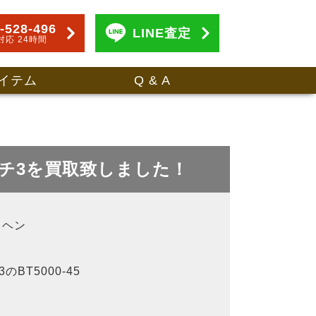
-528-496
LINE査定
対応 24時間
イテム
Q & A
ートーチ3を買取致しました！
イヘン
BT5000-45