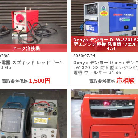
Denyo デンヨー DLW-320LS
型エンジン溶接 発電機 ウェル
アーク溶接機
4.9h
07/05
2026/07/04
ー電器 スズキッド
レッドゴー1
Denyo デンヨー
Denyo デン
ed Go
LW-320LS2 防音型エンジン溶
電機 ウェルダー 34.9h
1,500円
応相談
買取参考価格
買取参考価格