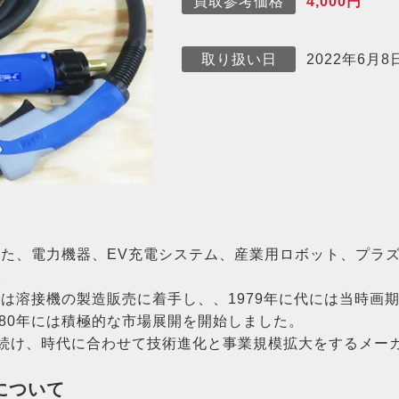
4,000円
買取参考価格
2022年6月8
取り扱い日
された、電力機器、EV充電システム、産業用ロボット、プラ
。
らは溶接機の製造販売に着手し、、1979年に代には当時画
80年には積極的な市場展開を開始しました。
続け、時代に合わせて技術進化と事業規模拡大をするメー
5について