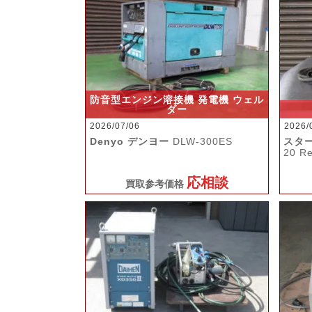
防音型エンジン溶接機 発電機 ウェル
ダー
2026/07/06
2026/
Denyo デンヨー
DLW-300ES
スタ
20 R
応相談
買取参考価格